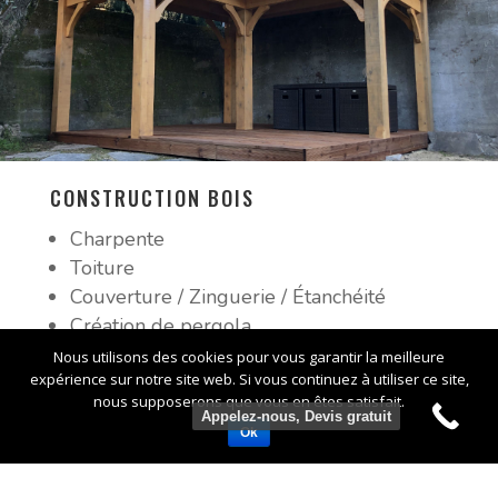
CONSTRUCTION BOIS
Charpente
Toiture
Couverture / Zinguerie / Étanchéité
Création de pergola
Auvent
Nous utilisons des cookies pour vous garantir la meilleure
expérience sur notre site web. Si vous continuez à utiliser ce site,
Mezzanine intérieure
nous supposerons que vous en êtes satisfait.
Avancée de toiture
Appelez-nous, Devis gratuit
Ok
Ossature bois
Garage / Carport