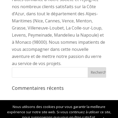
nos nombreux clients satisfaits sur la Côte
d’Azur, dans tout le département des Alpes-
Maritimes (Nice, Cannes, Vence, Menton,
Grasse, Villeneuve-Loubet, La Colle-sur-Loup,
Levens, Peymeinade, Mandelieu la Napoule) et
à Monaco (98000). Nous sommes impatients de
vous accompagner dans cette nouvelle
aventure et de mettre notre passion du verre
au service de vos projets.
Commentaires récents
Nous utilisons des cookies pour vous garantir la meilleure
expérience sur notre site web. Si vous continuez à utiliser ce site,
© B-Creation.fr |
Mentions Légales
|
nous supposerons que vous en êtes satisfait.